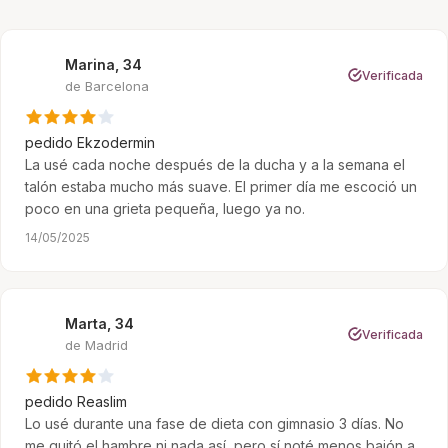
Marina, 34
M
Verificada
de Barcelona
pedido
Ekzodermin
La usé cada noche después de la ducha y a la semana el
talón estaba mucho más suave. El primer día me escoció un
poco en una grieta pequeña, luego ya no.
14/05/2025
Marta, 34
M
Verificada
de Madrid
pedido
Reaslim
Lo usé durante una fase de dieta con gimnasio 3 días. No
me quitó el hambre ni nada así, pero sí noté menos bajón a