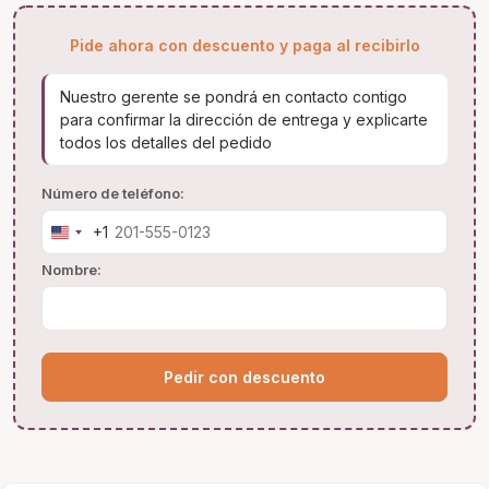
Pide ahora con descuento y paga al recibirlo
Nuestro gerente se pondrá en contacto contigo
para confirmar la dirección de entrega y explicarte
todos los detalles del pedido
Número de teléfono:
+1
United
States
Nombre:
+1
Pedir con descuento