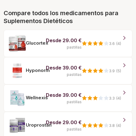
Compare todos los medicamentos para
Suplementos Dietéticos
Desde
29.00 €
Glucortex
3.6 (4)
pastillas
Desde
39.00 €
Hyponorm
3.9 (5)
pastillas
Desde
39.00 €
Wellnexis
3.3 (4)
pastillas
Desde
29.00 €
Uroprostan
3.8 (4)
pastillas