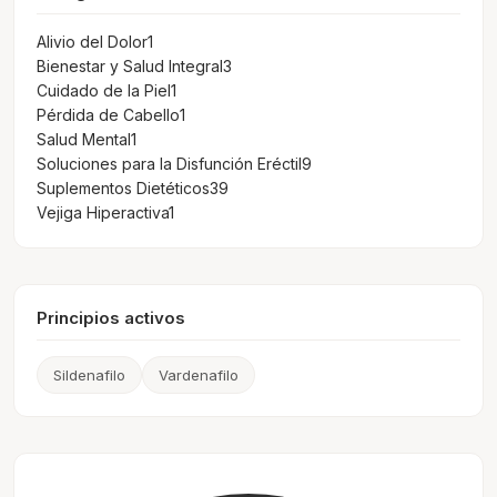
Alivio del Dolor
1
Bienestar y Salud Integral
3
Cuidado de la Piel
1
Pérdida de Cabello
1
Salud Mental
1
Soluciones para la Disfunción Eréctil
9
Suplementos Dietéticos
39
Vejiga Hiperactiva
1
Principios activos
Sildenafilo
Vardenafilo