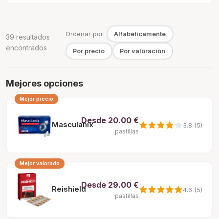
Ordenar por:
Alfabéticamente
39 resultados
encontrados
Por precio
Por valoración
Mejores opciones
Mejor precio
Desde
20.00 €
Masculanix
3.8 (5)
pastillas
Mejor valorado
Desde
29.00 €
Reishield
4.6 (5)
pastillas