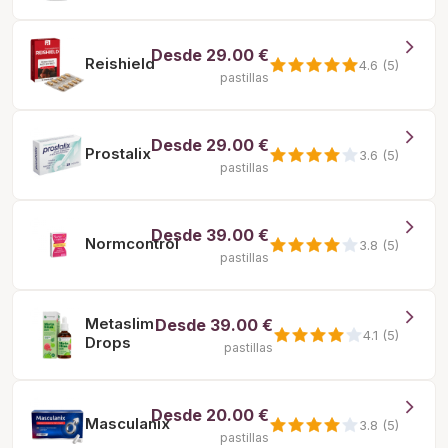
Desde
29.00 €
Reishield
4.6 (5)
pastillas
Desde
29.00 €
Prostalix
3.6 (5)
pastillas
Desde
39.00 €
Normcontrol
3.8 (5)
pastillas
Metaslim
Desde
39.00 €
4.1 (5)
Drops
pastillas
Desde
20.00 €
Masculanix
3.8 (5)
pastillas