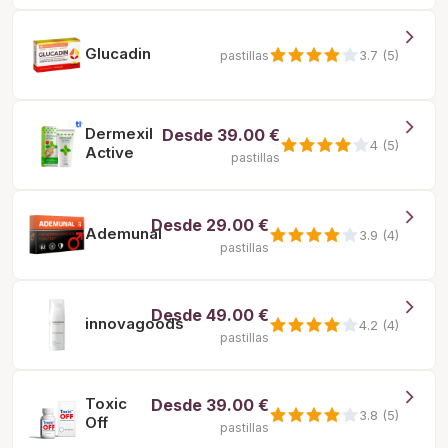
Glucadin
3.7 (5)
pastillas
Dermexil
Desde
39.00 €
4 (5)
Active
pastillas
Desde
29.00 €
Ademunal
3.9 (4)
pastillas
Desde
49.00 €
innovagoods
4.2 (4)
pastillas
Toxic
Desde
39.00 €
3.8 (5)
Off
pastillas