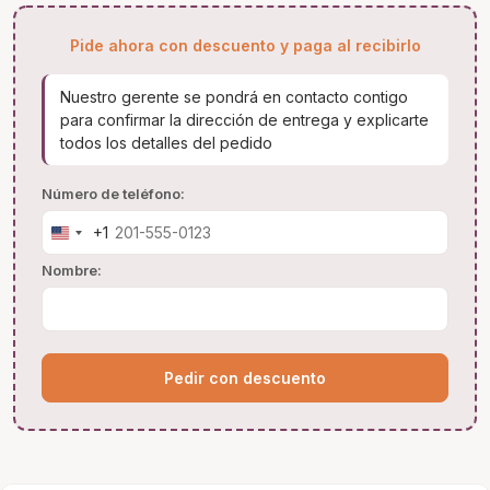
Pide ahora con descuento y paga al recibirlo
Nuestro gerente se pondrá en contacto contigo
para confirmar la dirección de entrega y explicarte
todos los detalles del pedido
Número de teléfono:
+1
United
States
Nombre:
+1
Pedir con descuento