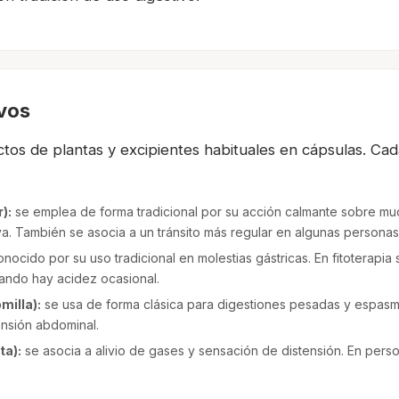
ivos
ctos de plantas y excipientes habituales en cápsulas. Ca
):
se emplea de forma tradicional por su acción calmante sobre mu
va. También se asocia a un tránsito más regular en algunas personas
nocido por su uso tradicional en molestias gástricas. En fitoterapi
uando hay acidez ocasional.
milla):
se usa de forma clásica para digestiones pesadas y espas
ensión abdominal.
ta):
se asocia a alivio de gases y sensación de distensión. En pers