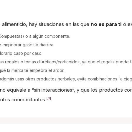
alimenticio, hay situaciones en las que
no es para ti
o ex
e/Compuestas) o a algún componente.
de empeorar gases o diarrea.
lorarlo caso por caso.
emas renales o tomas diuréticos/corticoides, ya que el regaliz puede 
 que la menta te empeora el ardor.
 además usas otros productos herbales, evita combinaciones “a cieg
equivale a “sin interacciones”, y que los productos con
[3]
ientos concomitantes
.