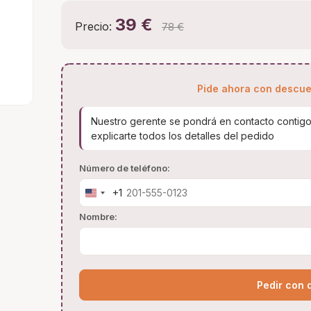
39 €
Precio:
78 €
Pide ahora con descuen
Nuestro gerente se pondrá en contacto contigo 
explicarte todos los detalles del pedido
Número de teléfono:
+1
United
States
Nombre:
+1
Pedir con 