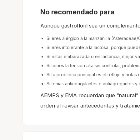
No recomendado para
Aunque gastrofloril sea un complemento 
Si eres alérgico a la manzanilla (Asteracea
Si eres intolerante a la lactosa, porque pue
Si estás embarazada o en lactancia, mejor va
Si tienes la tensión alta sin controlar, probl
Si tu problema principal es el reflujo y notas
Si tomas anticoagulantes o antiagregantes y
AEMPS y EMA recuerdan que “natural” no 
orden al revisar antecedentes y tratam