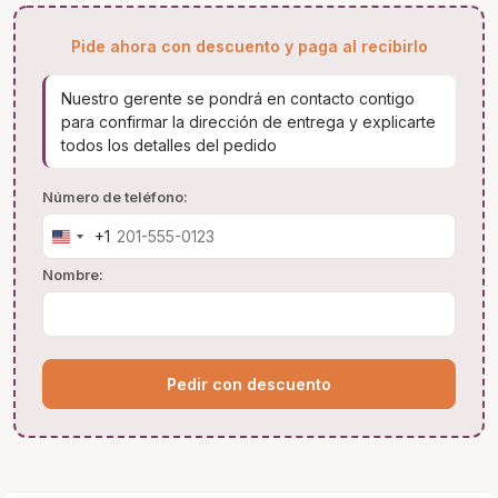
Pide ahora con descuento y paga al recibirlo
Nuestro gerente se pondrá en contacto contigo
para confirmar la dirección de entrega y explicarte
todos los detalles del pedido
Número de teléfono:
+1
United
States
Nombre:
+1
Pedir con descuento