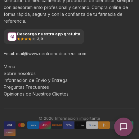
selección de medicamentos y productos de bienestar, siempre
con asesoramiento profesional y cercano. Compra online de
forma rápida, segura y con la confianza de tu farmacia de
referencia.
Descarga nuestra app gratuita
3,9
Email: mail@www.centromedicoreus.com
Menu
Sobre nosotros
Información de Envío y Entrega
Preguntas Frecuentes
Opiniones de Nuestros Clientes
© 2026 Información importante
₿

₮
VISA
JCB
G
AMEX
SEPA
Pay
Pay
DISCOVER
CRYPTO