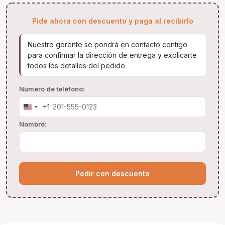
Pide ahora con descuento y paga al recibirlo
Nuestro gerente se pondrá en contacto contigo
para confirmar la dirección de entrega y explicarte
todos los detalles del pedido
Número de teléfono:
+1
United
States
Nombre:
+1
Pedir con descuento