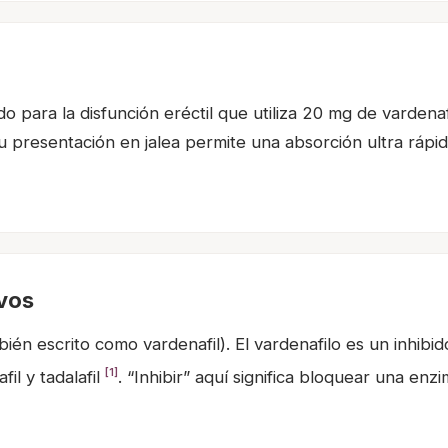
do para la disfunción eréctil que utiliza 20 mg de vardena
, su presentación en jalea permite una absorción ultra rápi
ivos
bién escrito como vardenafil). El vardenafilo es un inhibid
[1]
fil y tadalafil
. “Inhibir” aquí significa bloquear una enz