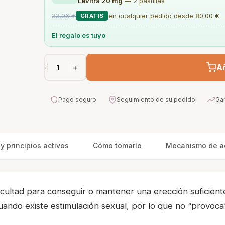
Levitra 20 mg
— 2 pastillas
33.06 €
en cualquier pedido desde 80.00 €
GRATIS
El regalo es tuyo
−
+
Añ
Pago seguro
Seguimiento de su pedido
Gar
 principios activos
Cómo tomarlo
Mecanismo de a
cultad para conseguir o mantener una erección suficiente
ando existe estimulación sexual, por lo que no “provoca”