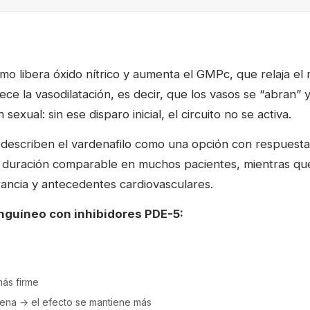
mo libera óxido nítrico y aumenta el GMPc, que relaja el m
e la vasodilatación, es decir, que los vasos se “abran” 
xual: sin ese disparo inicial, el circuito no se activa.
 describen el vardenafilo como una opción con respuesta
a duración comparable en muchos pacientes, mientras que 
rancia y antecedentes cardiovasculares.
anguíneo con inhibidores PDE-5:
ás firme
rena → el efecto se mantiene más