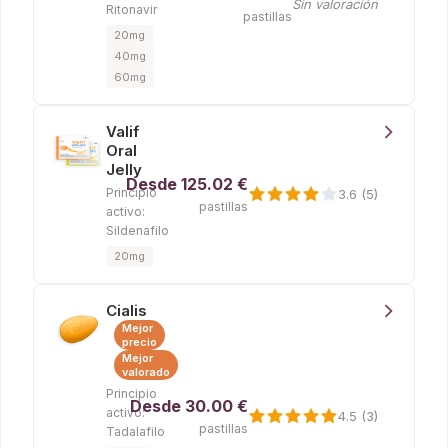
Sin valoración
Ritonavir
pastillas
20mg
40mg
60mg
Valif
Oral
Jelly
Desde
125.02 €
Principio
3.6 (5)
pastillas
activo:
Sildenafilo
20mg
Cialis
Mejor
precio
Mejor
valorado
Principio
Desde
30.00 €
activo:
4.5 (3)
pastillas
Tadalafilo