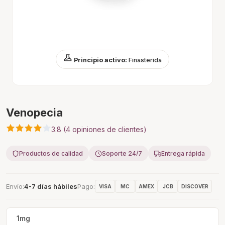
Principio activo:
Finasterida
Venopecia
3.8 (4 opiniones de clientes)
Productos de calidad
Soporte 24/7
Entrega rápida
Envío
4-7 días hábiles
Pago
VISA
MC
AMEX
JCB
DISCOVER
1mg