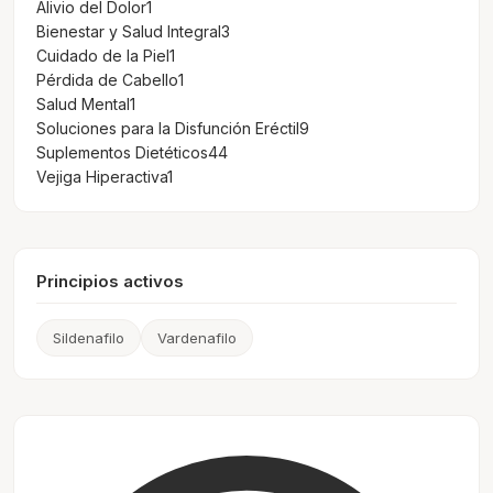
Alivio del Dolor
1
Bienestar y Salud Integral
3
Cuidado de la Piel
1
Pérdida de Cabello
1
Salud Mental
1
Soluciones para la Disfunción Eréctil
9
Suplementos Dietéticos
44
Vejiga Hiperactiva
1
Principios activos
Sildenafilo
Vardenafilo