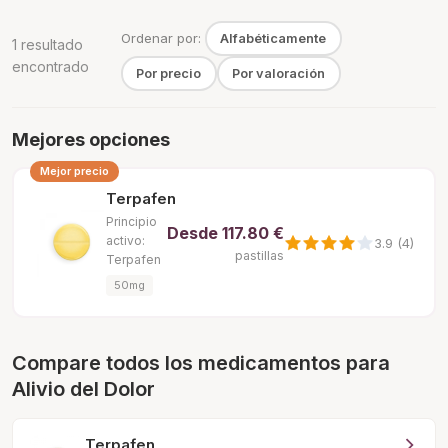
Ordenar por:
Alfabéticamente
1 resultado
encontrado
Por precio
Por valoración
Mejores opciones
Mejor precio
Terpafen
Principio
Desde
117.80 €
activo:
3.9 (4)
pastillas
Terpafen
50mg
Compare todos los medicamentos para
Alivio del Dolor
Terpafen