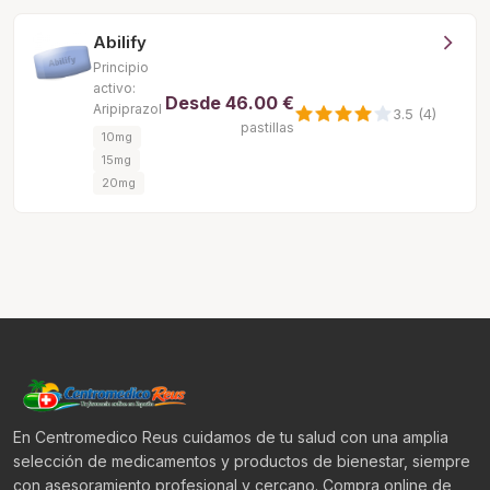
Abilify
Principio
activo:
Desde
46.00 €
Aripiprazol
3.5 (4)
pastillas
10mg
15mg
20mg
En Centromedico Reus cuidamos de tu salud con una amplia
selección de medicamentos y productos de bienestar, siempre
con asesoramiento profesional y cercano. Compra online de