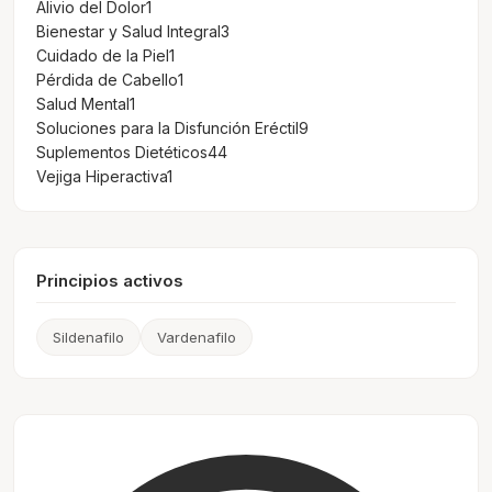
Alivio del Dolor
1
Bienestar y Salud Integral
3
Cuidado de la Piel
1
Pérdida de Cabello
1
Salud Mental
1
Soluciones para la Disfunción Eréctil
9
Suplementos Dietéticos
44
Vejiga Hiperactiva
1
Principios activos
Sildenafilo
Vardenafilo