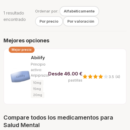
Ordenar por:
Alfabéticamente
1 resultado
encontrado
Por precio
Por valoración
Mejores opciones
Mejor precio
Abilify
Principio
activo:
Desde
46.00 €
Aripiprazol
3.5 (4)
pastillas
10mg
15mg
20mg
Compare todos los medicamentos para
Salud Mental